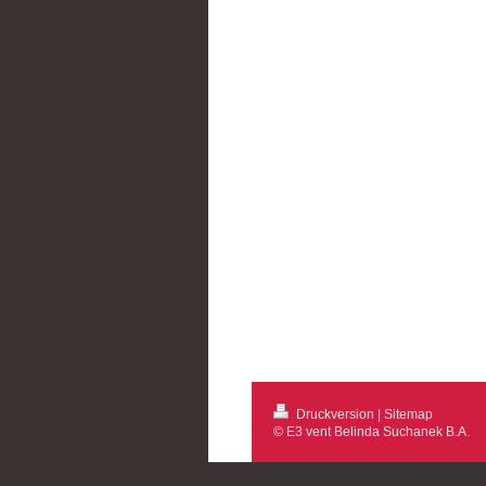
Druckversion
|
Sitemap
© E3 vent Belinda Suchanek B.A.